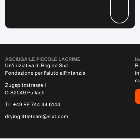
ASCIUGA LE PICCOLE LACRIME
Is
Un'iniziativa di Regine Sixt
Ri
Fondazione per l'aiuto all'infanzia
in
s
Zugspitzstrasse 1
D-82049 Pullach
Tel +49 89 744 44 6144
dryinglittletears@sixt.com