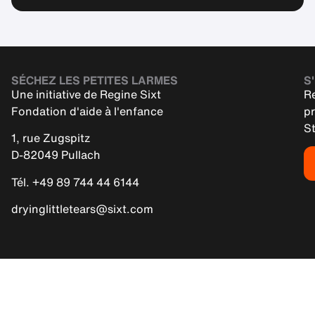
SÉCHEZ LES PETITES LARMES
S'
Une initiative de Regine Sixt
Re
Fondation d'aide à l'enfance
pr
St
1, rue Zugspitz
D-82049 Pullach
Tél. +49 89 744 44 6144
dryinglittletears@sixt.com