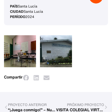
PAÍS
Santa Lucía
CIUDAD
Santa Lucía
PERÍODO
2024
Compartir
PROYECTO ANTERIOR
PRÓXIMO PROYECTO
“¡Juega conmigo!” – Nuevas ofertas en el Centro de Desarrollo Infantil (ZKE)
VISITA COLEGIAL VIRTUAL GRACIAS A AVATARES PARA PACIENTES JÓVENES