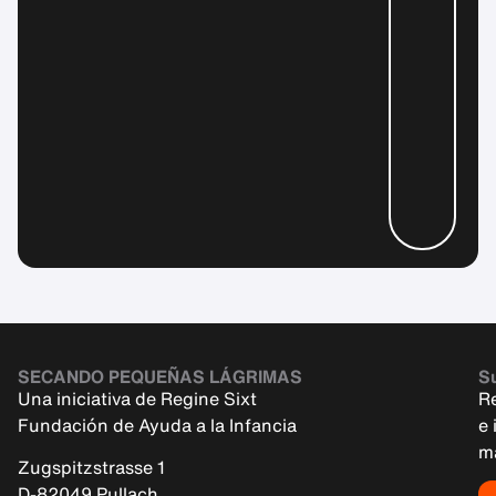
SECANDO PEQUEÑAS LÁGRIMAS
Su
Una iniciativa de Regine Sixt
R
Fundación de Ayuda a la Infancia
e 
m
Zugspitzstrasse 1
D-82049 Pullach