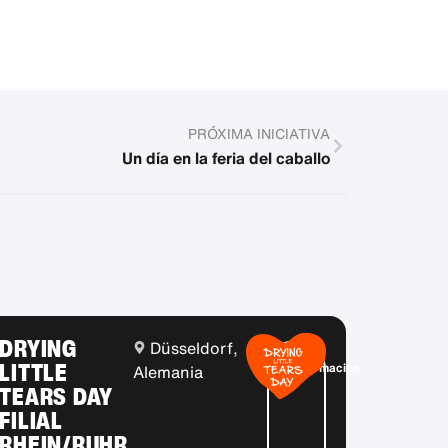
PRÓXIMA INICIATIVA
Un día en la feria del caballo
DRYING
Düsseldorf,
Más
LITTLE
información
Alemania
TEARS DAY
FILIAL
RHEIN/RUHR