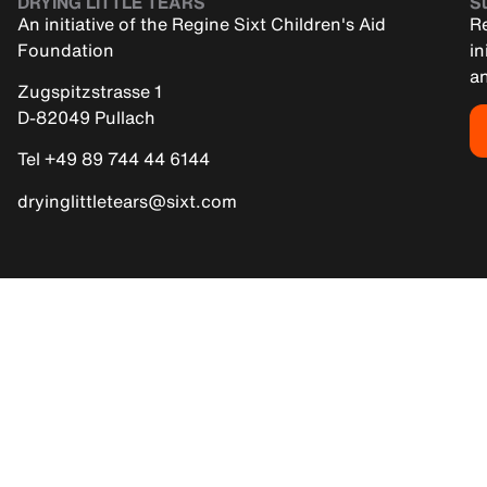
DRYING LITTLE TEARS
Su
An initiative of the Regine Sixt Children's Aid
Re
Foundation
in
an
Zugspitzstrasse 1
D-82049 Pullach
Tel +49 89 744 44 6144
dryinglittletears@sixt.com