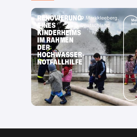
RENOVIERUNG
Markkleeberg,
Me
EINES
Inf
Deutschland
KINDERHEIMS
IM RAHMEN
DER
HOCHWASSER-
NOTFALLHILFE