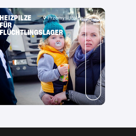
HEIZPILZE
Przemyśl,
Polen
Mehr
FÜR
Info
FLÜCHTLINGSLAGER