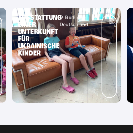
AUSSTATTUNG
Berlin,
hr
Mehr
EINER
o
Info
Deutschland
UNTERKUNFT
FÜR
UKRAINISCHE
KINDER