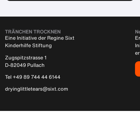
TRÄNCHEN TROCKNEN
Ne
Eine Initiative der Regine Sixt
Er
Kinderhilfe Stiftung
In
e
Zugspitzstrasse 1
D-82049 Pullach
Tel +49 89 744 44 6144
dryinglittletears@sixt.com