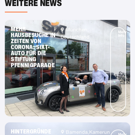
WEITERE NEWS
MEHR
München,
Mehr
HAUSBESUCHE IN
Info
Deutschland
ZEITEN VON
CORONA: SIXT-
AUTO FÜR DIE
STIFTUNG
PFENNIGPARADE
HINTERGRÜNDE
Bamenda,
Kamerun
Mehr