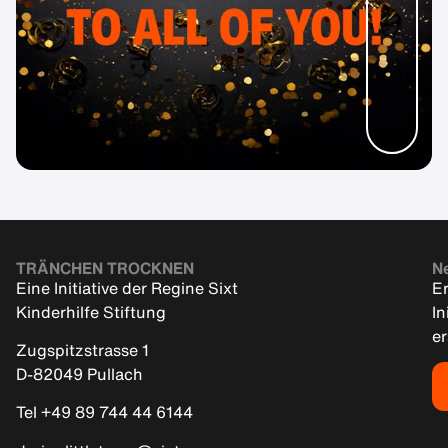
TRÄNCHEN TROCKNEN
Ne
Eine Initiative der Regine Sixt
Er
Kinderhilfe Stiftung
In
e
Zugspitzstrasse 1
D-82049 Pullach
Tel +49 89 744 44 6144