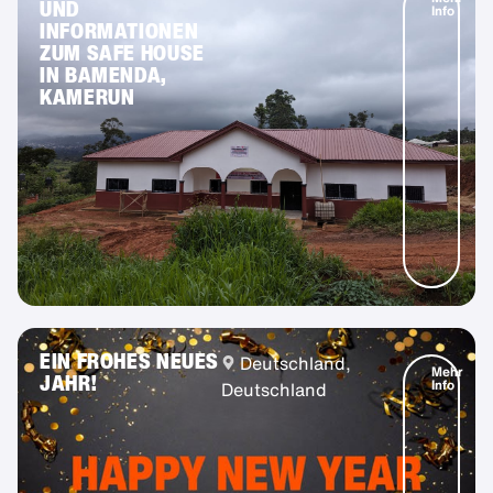
UND
Info
INFORMATIONEN
ZUM SAFE HOUSE
IN BAMENDA,
KAMERUN
EIN FROHES NEUES
Deutschland,
Mehr
JAHR!
Info
Deutschland